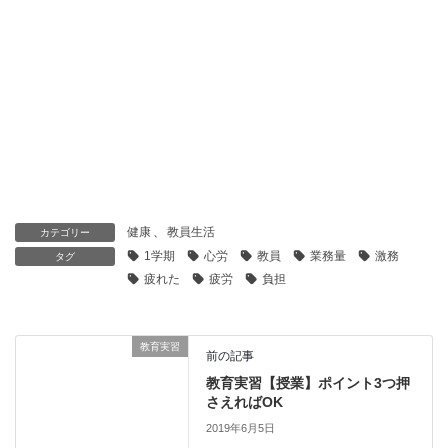
健康
、
教員生活
カテゴリー
1学期
心労
教員
業務量
激務
タグ
疲れた
疲労
負担
教育実習
前の記事
教育実習【授業】ポイント3つ押
さえればOK
2019年6月5日