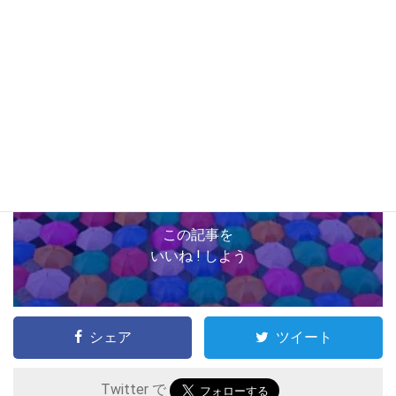
あなたのことをきちんと受け止めてくれますから。
最後までお読みいただき、ありがとうございます。
激務の１学期が終わる前に倒れないよう、今、きちんと休みをと
って、心身をリフレッシュさせてくださいね。
（以上、参考
：厚生労働省 「みんなのメンタルヘルス」）
）
この記事を
いいね ! しよう
シェア
ツイート
Twitter で