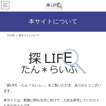
コ
ナ
ン
ビ
テ
ゲ
ン
ー
本サイトについて
ツ
シ
へ
ョ
ス
ン
HOME
本サイトについて
キ
に
ッ
移
プ
動
「探LIFE ～たん＊らいふ～」をご覧いただき、ありがとうござい
ます。
本サイトは、教職に関わる方に向けて、人生を探究していただく
ためのサイトです。