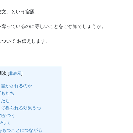
想文」という宿題…。
を奪っているのに等しいことをご存知でしょうか。
ついて お伝えします。
目次
[
非表示
]
を書かされるのか
どもたち
もたち
じて得られる効果５つ
力がつく
がつく
をもつことにつながる