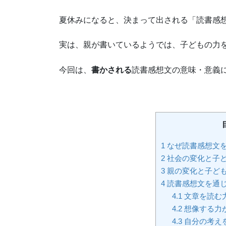
夏休みになると、決まって出される「読書感
実は、親が書いているようでは、子どもの力
今回は、
書かされる
読書感想文の意味・意義に
1
なぜ読書感想文
2
社会の変化と子
3
親の変化と子ど
4
読書感想文を通
4.1
文章を読む
4.2
想像する力
4.3
自分の考え