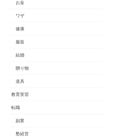
お金
ワザ
健康
服装
結婚
贈り物
道具
教育実習
転職
副業
塾経営