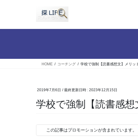
コ
ナ
ン
ビ
テ
ゲ
ン
ー
ツ
シ
へ
ョ
ス
ン
キ
に
ッ
移
HOME
コーチング
学校で強制【読書感想文】メリッ
プ
動
2019年7月6日
/ 最終更新日時 :
2023年12月15日
学校で強制【読書感想
この記事はプロモーションが含まれています。