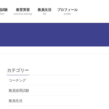
用試験
教育実習
教員生活
プロフィール
tion
practical training
life
profile
カテゴリー
コーチング
教員採用試験
教員生活