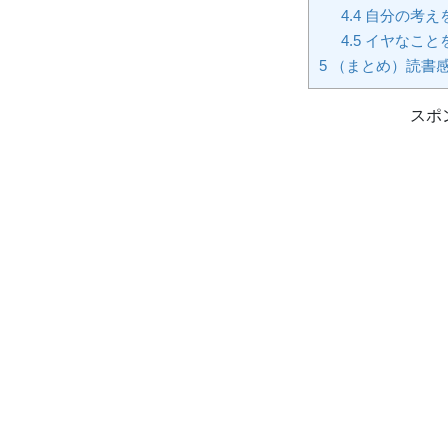
4.4
自分の考え
4.5
イヤなこと
5
（まとめ）読書
スポ