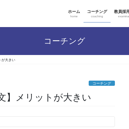
ホーム
コーチング
教員採
home
coaching
examina
コーチング
トが大きい
コーチング
文】メリットが大きい