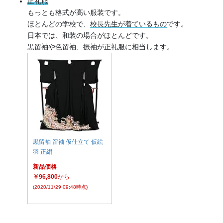
正礼服
もっとも格式が高い服装です。
ほとんどの学校で、
校長先生が着ているもの
です。
日本では、和装の場合がほとんどです。
黒留袖や色留袖、振袖が正礼服に相当します。
黒留袖 留袖 仮仕立て 仮絵
羽 正絹
新品価格
￥96,800
から
(2020/11/29 09:48時点)