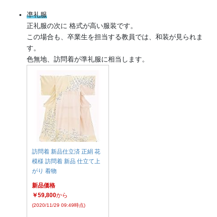
凖礼服
正礼服の次に 格式が高い服装です。
この場合も、卒業生を担当する教員では、和装が見られま
す。
色無地、訪問着が準礼服に相当します。
訪問着 新品仕立済 正絹 花
模様 訪問着 新品 仕立て上
がり 着物
新品価格
￥59,800
から
(2020/11/29 09:49時点)