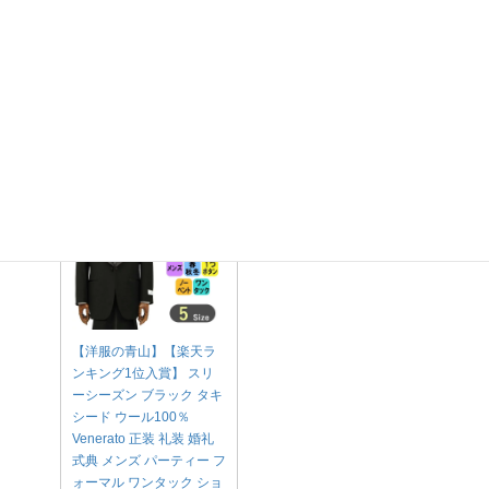
凖礼服
正礼服の次に 格式が高い服装です。
男性の場合、タキシードがこれにあたります。
【洋服の青山】【楽天ラ
ンキング1位入賞】 スリ
ーシーズン ブラック タキ
シード ウール100％
Venerato 正装 礼装 婚礼
式典 メンズ パーティー フ
ォーマル ワンタック ショ