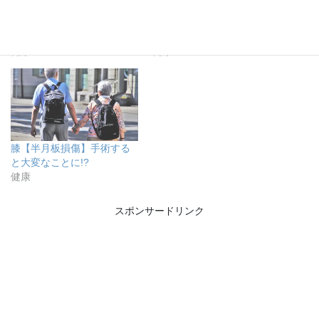
痛い【親知らず】腫れてき
原因不明【めまい】メニエ
た!?智歯周囲炎かも…
ール病だった
健康
健康
膝【半月板損傷】手術する
と大変なことに!?
健康
スポンサードリンク